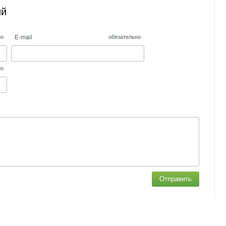
ий
E-mail
но
обязательно
но
Отправить