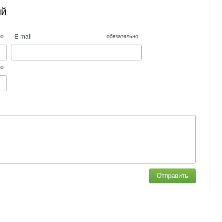
ий
E-mail
но
обязательно
но
Отправить