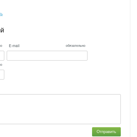
ть
ий
E-mail
но
обязательно
но
Отправить