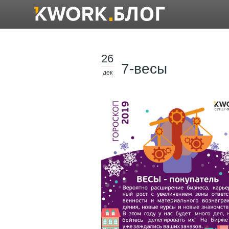
26
7-весы
дек