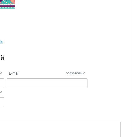
ть
ий
E-mail
но
обязательно
но