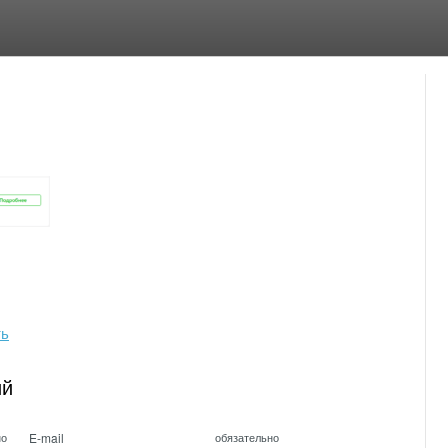
ть
ий
E-mail
но
обязательно