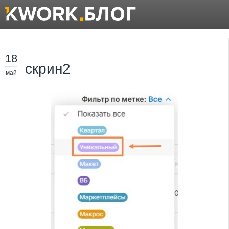
18
скрин2
май