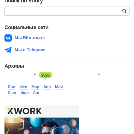
Поиск по блогу
Социальные сети
Мы ВКонтакте
Мы в Telegram
Архивы
<
2026
>
2025
Янв
Фев
Мар
Апр
Май
Июн
Июл
Авг