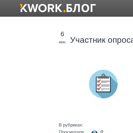
6
Участник опрос
июн
В рубриках:
Просмотров:
0