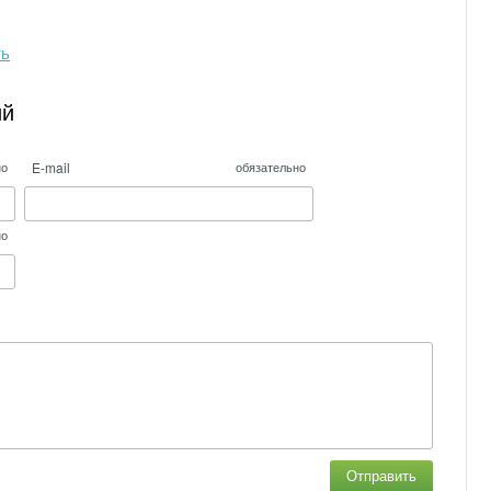
ть
ий
E-mail
но
обязательно
но
Отправить