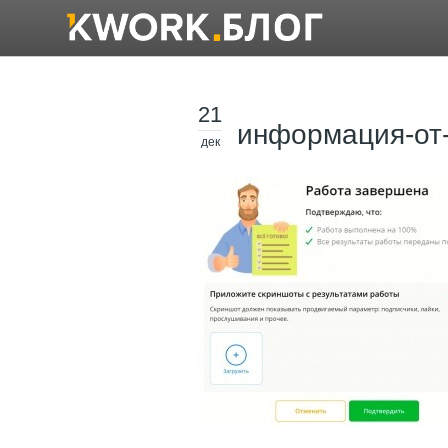
21
информация-от
дек