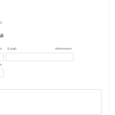
ть
ий
E-mail
но
обязательно
но