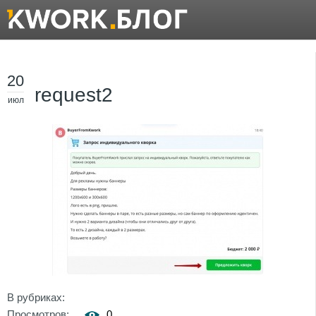
20
request2
июл
В рубриках:
Просмотров:
0