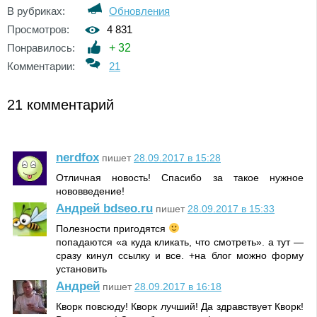
В рубриках:
Обновления
Просмотров:
4 831
Понравилось:
+
32
Комментарии:
21
21 комментарий
nerdfox
пишет
28.09.2017 в 15:28
Отличная новость! Спасибо за такое нужное
нововведение!
Андрей bdseo.ru
пишет
28.09.2017 в 15:33
Полезности пригодятся
попадаются «а куда кликать, что смотреть». а тут —
сразу кинул ссылку и все. +на блог можно форму
установить
Андрей
пишет
28.09.2017 в 16:18
Кворк повсюду! Кворк лучший! Да здравствует Кворк!