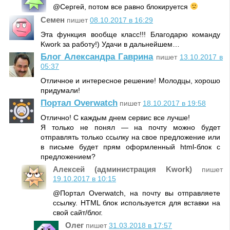
@Сергей, потом все равно блокируется
Семен
пишет
08.10.2017 в 16:29
Эта функция вообще класс!!! Благодарю команду
Kwork за работу!) Удачи в дальнейшем…
Блог Александра Гаврина
пишет
13.10.2017 в
05:37
Отличное и интересное решение! Молодцы, хорошо
придумали!
Портал Overwatch
пишет
18.10.2017 в 19:58
Отлично! С каждым днем сервис все лучше!
Я только не понял — на почту можно будет
отправлять только ссылку на свое предложение или
в письме будет прям оформленный html-блок с
предложением?
Алексей (администрация Kwork)
пишет
19.10.2017 в 10:15
@Портал Overwatch, на почту вы отправляете
ссылку. HTML блок используется для вставки на
свой сайт/блог.
Олег
пишет
31.03.2018 в 17:57