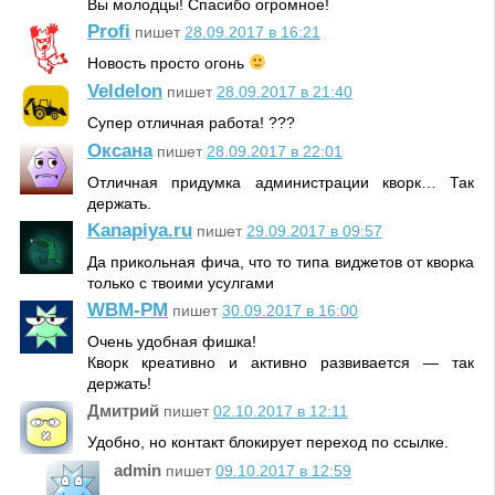
Вы молодцы! Спасибо огромное!
Profi
пишет
28.09.2017 в 16:21
Новость просто огонь
Veldelon
пишет
28.09.2017 в 21:40
Супер отличная работа! ???
Оксана
пишет
28.09.2017 в 22:01
Отличная придумка администрации кворк… Так
держать.
Kanapiya.ru
пишет
29.09.2017 в 09:57
Да прикольная фича, что то типа виджетов от кворка
только с твоими усулгами
WBM-PM
пишет
30.09.2017 в 16:00
Очень удобная фишка!
Кворк креативно и активно развивается — так
держать!
Дмитрий
пишет
02.10.2017 в 12:11
Удобно, но контакт блокирует переход по ссылке.
admin
пишет
09.10.2017 в 12:59