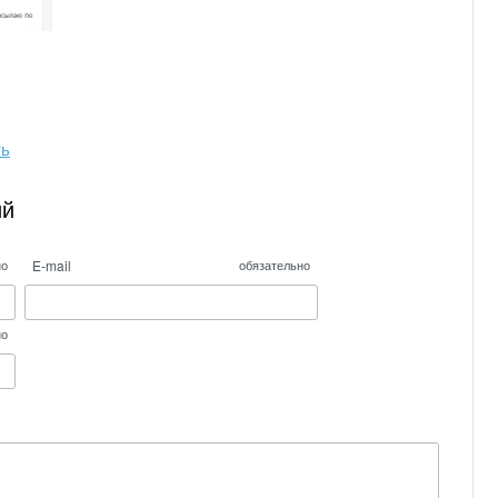
ть
ий
E-mail
но
обязательно
но