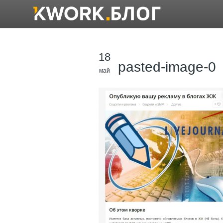
18
pasted-image-0
май