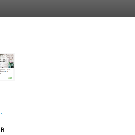
ть
ий