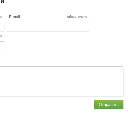
ий
E-mail
но
обязательно
но
Отправить