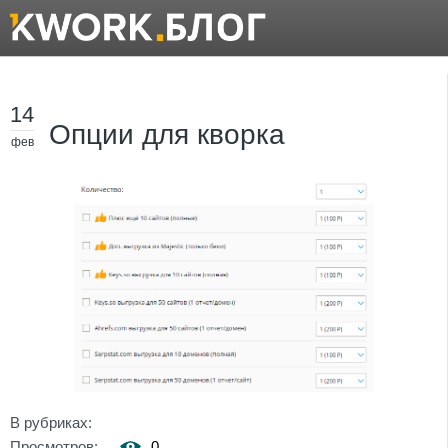
14
Опции для кворка
фев
В рубриках:
Просмотров:
0