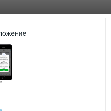
ложение
ть