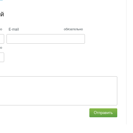
ий
E-mail
но
обязательно
но
Отправить