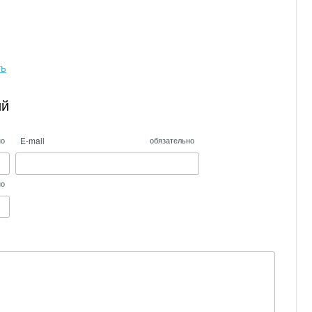
ть
ий
E-mail
но
обязательно
но