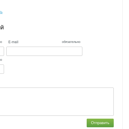
ть
ий
E-mail
но
обязательно
но
Отправить