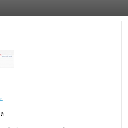
ть
ий