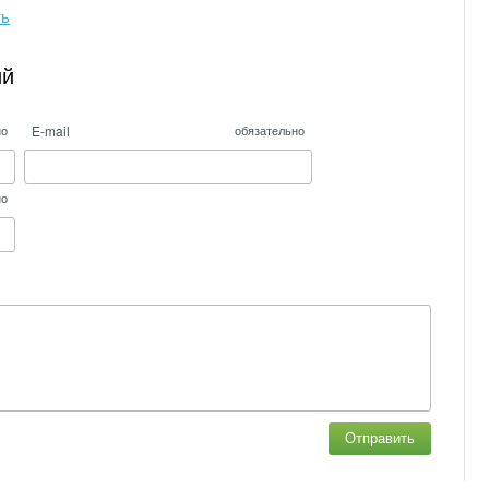
ть
ий
E-mail
но
обязательно
но
Отправить