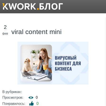
2
viral content mini
фев
В рубриках:
Просмотров:
0
Понравилось:
0