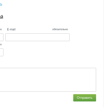
ть
ий
E-mail
но
обязательно
но
Отправить