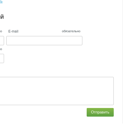
ть
ий
E-mail
но
обязательно
но
Отправить