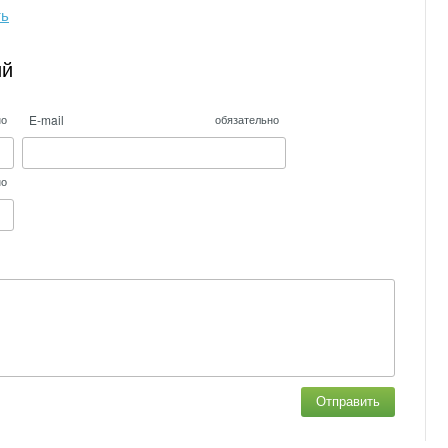
ть
ий
E-mail
но
обязательно
но
Отправить