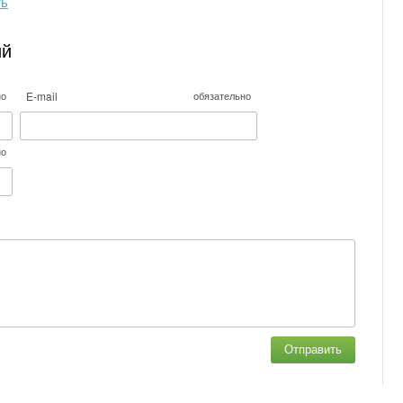
ть
ий
E-mail
но
обязательно
но
Отправить