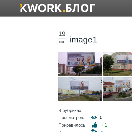
19
image1
окт
В рубриках:
Просмотров:
0
Понравилось:
+
1