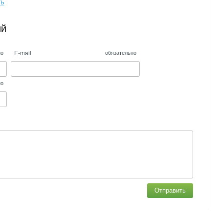
ть
ий
E-mail
но
обязательно
но
Отправить