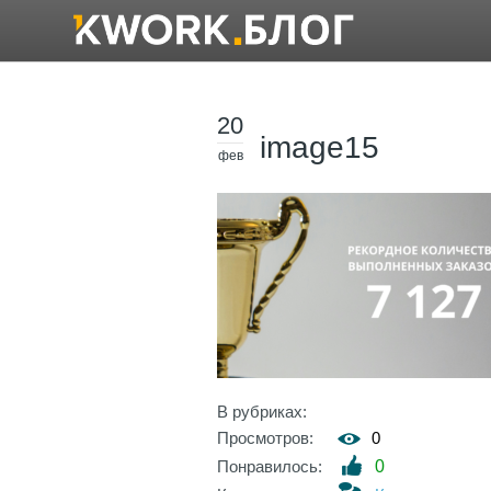
20
image15
фев
В рубриках:
Просмотров:
0
Понравилось:
0