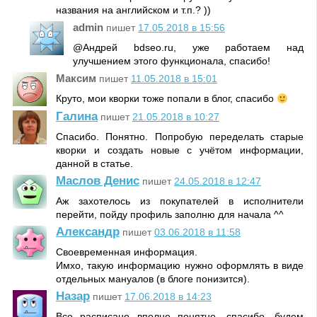
названия на английском и т.п.? ))
admin
пишет
17.05.2018 в 15:56
@Андрей bdseo.ru, уже работаем над
улучшением этого функционала, спасибо!
Максим
пишет
11.05.2018 в 15:01
Круто, мои кворки тоже попали в блог, спасибо
Галина
пишет
21.05.2018 в 10:27
Спасибо. Понятно. Попробую переделать старые
кворки и создать новые с учётом информации,
данной в статье.
Маслов Денис
пишет
24.05.2018 в 12:47
Аж захотелось из покупателей в исполнители
перейти, пойду профиль заполню для начала ^^
Александр
пишет
03.06.2018 в 11:58
Своевременная информация.
Имхо, такую информацию нужно оформлять в виде
отдельных мануалов (в блоге понизится).
Назар
пишет
17.06.2018 в 14:23
Все расписано вполне понятно, спасибо, будем