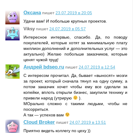
Оксана
пишет
23.07.2019 в 20:05
Удачи вам! И побольше крупных проектов.
Viksy
пишет
24.07.2019 в 05:57
Интересное интервью, спасибо. Да, по поводу
покупателей, которые хотят за минимальную плату
миллион дополнений и дополнительных услуг — это
актуально) Желаю побольше заказчиков, которые
ценят чужой труд!
Андрей bdseo.ru
пишет
24.07.2019 в 12:54
С интересом прочитал. Да, бывает «выносят» мозги
за проект, который сначала тянул на одну сумму, а
потом заказчик хочет чтобы ему все сделали за
копейки, вплоть открыли бизнес, закупили технику и
привели народ (утрирую
).
МОрально сложно с такими людьми, чтобы не
посорриться.
А так — успехов вам
Cloud Broker
пишет
24.07.2019 в 13:51
Приятно видеть коллегу по цеху ))