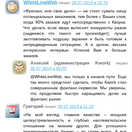
WhiteLineWeb
пишет
28.07.2019 в 18:33
«Фриланс или свое дело» — не стоит сужать нишу
потанциальных заказчиков, тем более с Ваших слов,
когда 90% заказов идут непосредственно с Кворка.
Что делать если кворк вытеснят конкуренты разом
(надеемся что такого не произойдет), лучше
заготавливать подушку заранее и быть готовым к
непредвиденным ситуациям. А в целом, весьма
интересное интервью. Успехов Вам и больше
заказов.
Алексей (администрация Kwork)
пишет
30.07.2019 в 09:03
@WhiteLineWeb, мы только в начале пути. Еще
так много предстоит сделать, чтобы Kwork стал
совершенным фриланс-сервисом. Мы уверены,
что продолжим быстро наращивать долю на
фриланс рынке
Григорий
пишет
30.07.2019 в 11:18
«На мой взгляд, главное качество – мощная
целеустремленность и глубоко наплевательское
отношение на мнение других. Для успешного
предпринимателя бизнес – во главе всего. А все