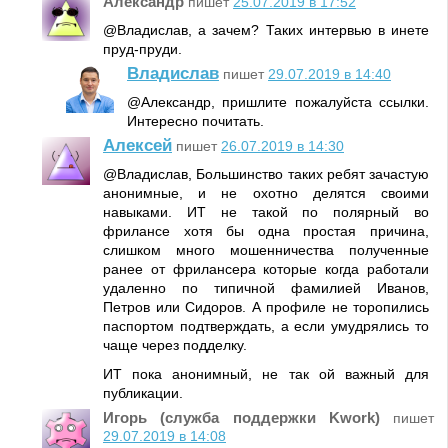
Александр
пишет
25.07.2019 в 17:52
@Владислав, а зачем? Таких интервью в инете
пруд-пруди.
Владислав
пишет
29.07.2019 в 14:40
@Александр, пришлите пожалуйста ссылки.
Интересно почитать.
Алексей
пишет
26.07.2019 в 14:30
@Владислав, Большинство таких ребят зачастую
анонимные, и не охотно делятся своими
навыками. ИТ не такой по полярный во
фрилансе хотя бы одна простая причина,
слишком много мошенничества полученные
ранее от фрилансера которые когда работали
удаленно по типичной фамилией Иванов,
Петров или Сидоров. А профиле не торопились
паспортом подтверждать, а если умудрялись то
чаще через подделку.
ИТ пока анонимный, не так ой важный для
публикации.
Игорь (служба поддержки Kwork)
пишет
29.07.2019 в 14:08