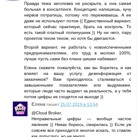
Правда тема заголовка не раскрыта, а она самая
больная в консалтинге. Концепцию напишешь, кучу
нервов потратишь, потому что переживаешь. А ее
даже не используют потом (( Единственный вариант,
который сейчас практикую, брать на контроль. То
есть такой платный попинушник )) Ну ни чего, пару
проектов тихом тихом, но хотя бы двигаются.
Второй вариант, не работать с новоиспеченными
предпринимателями, это труд в молоко 100%,
лучше пусть сами без плана шишки набивают.
Елена скажите пожалуйста, как вы боритесь и как
влияет на вашу услугу, дезинформация от
заказчиков? Вам приходилось сталкиваться с
завышенными показателями или выдумками,
которые люди часто выдают за реальность, а у тебя
потом цифры не сходятся на выходе ))
Елена
пишет
25.07.2019 в 13:54
@Cloud Broker,
Неправильные цифры — вообще частое
явление )) Никак борюсь, смирилась )) Если уж
совсем все приходится многое искать, то ставлю
как допуслугу, но не много.