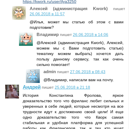
https://kwork.ru/user/ilya3250
Алексей (администрация Kwork)
пишет
26.06.2018 в 11:57
@Илья, может мы статью об этом с вами
подготовим?
Владимир
пишет
26.06.2018 в 14:06
@Алексей (администрация Kwork), Алексей,
можем мы с Вами подготовить статью)
тематику можем выбрать) хочется дать
пользу данному сервису, так как очень
сильно помогает!
admin
пишет
27.06.2018 в 08:43
@Владимир, написали вам на почту.
Андрей
пишет
25.06.2018 в 21:18
История Константина Фролова, яркое
доказательство того что фриланс любит сильных и
уверенных в себе людей, которые несмотря на все
трудности идут к достижению своей цели! И еще
одно доказательство того что Кворк самая
стабильная и удобная платформа для успешной
работы как фрилансеров, так и тех кто ищет