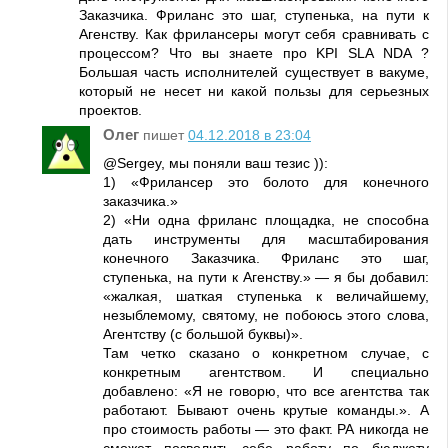
Заказчика. Фриланс это шаг, ступенька, на пути к
Агенству. Как фрилансеры могут себя сравнивать с
процессом? Что вы знаете про KPI SLA NDA ?
Большая часть исполнителей существует в вакуме,
который не несет ни какой пользы для серьезных
проектов.
Олег
пишет
04.12.2018 в 23:04
@Sergey, мы поняли ваш тезис )):
1) «Фрилансер это болото для конечного
заказчика.»
2) «Ни одна фриланс площадка, не способна
дать инструменты для масштабирования
конечного Заказчика. Фриланс это шаг,
ступенька, на пути к Агенству.» — я бы добавил:
«жалкая, шаткая ступенька к величайшему,
незыблемому, святому, не побоюсь этого слова,
Агентству (с большой буквы)».
Там четко сказано о конкретном случае, с
конкретным агентством. И специально
добавлено: «Я не говорю, что все агентства так
работают. Бывают очень крутые команды.». А
про стоимость работы — это факт. РА никогда не
сможет позволить себе работу по бюджету