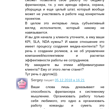
фрилансера, т.к. у них аренда офиса, охрана,
уборщица и еще целый штат, который вообще
может не участвовать в работе над конкретным
проектом.
В целом это интервью лишь субъективный
взгляд исполнителя, который никому не
навязывается.
И вы для начала у клиента уточните, а ему ваши
KPI, SLA, NDA нужны? И какое отношение это
имеет процессу создания медиа-контента? Тут
речь о создании роликов, а не об управлении
компанией/коллективом и расчетах
эффективности работы ее сотрудников.
Ну закидаете вы этими аббривиатурами
клиента? Ему от этого легче станет?
Тут речь о другом))).
Sergey
пишет
05.12.2018 в 16:21
Ваши слова лишь доказывают не
способность фрилансера к системному
мышлению. Организовать работу только
себя любимого, это одно а организовать
работу команды и суметь это