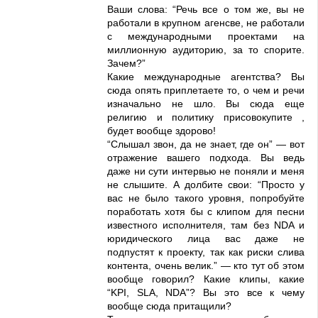
Ваши слова: “Речь все о том же, вы не
работали в крупном агенсве, не работали
с международными проектами на
миллионную аудиторию, за то спорите.
Зачем?”
Какие международные агентства? Вы
сюда опять приплетаете то, о чем и речи
изначально не шло. Вы сюда еще
религию и политику присовокупите ,
будет вообще здорово!
“Слышал звон, да не знает, где он” — вот
отражение вашего подхода. Вы ведь
даже ни сути интервью не поняли и меня
не слышите. А долбите свои: “Просто у
вас не было такого уровня, попробуйте
поработать хотя бы с клипом для песни
известного исполнителя, там без NDA и
юридического лица вас даже не
подпустят к проекту, так как риски слива
контента, очень велик.” — кто тут об этом
вообще говорил? Какие клипы, какие
“KPI, SLA, NDA”? Вы это все к чему
вообще сюда притащили?