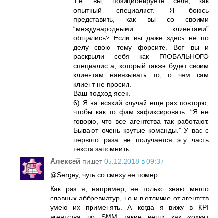
Т.е. вы, позиционируете себя, как
опытный специалист. Я боюсь
представить, как вы со своими
“международными клиентами”
общались? Если вы даже здесь не по
делу свою тему форсите. Вот вы и
раскрыли себя как ГЛОБАЛЬНОГО
специалиста, который также будет своим
клиентам навязывать то, о чем сам
клиент не просил.
Ваш подход ясен.
6) Я на всякий случай еще раз повторю,
чтобы как то фам зафиксировать: “Я не
говорю, что все агентства так работают.
Бывают очень крутые команды.” У вас с
первого раза не получается эту часть
текста запомнить.
Алексей
пишет
05.12.2018 в 09:37
@Sergey, чуть со смеху не помер.
Как раз я, например, не только знаю много
славных аббревиатур, но и в отличие от агентств
умею их применять. А когда я вижу в KPI
агентства по SMM такие вещи как «охват