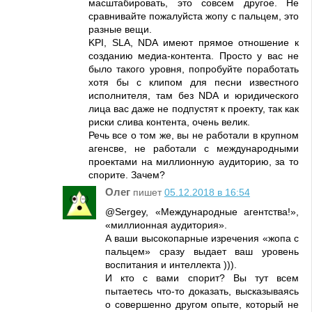
масштабировать, это совсем другое. Не
сравнивайте пожалуйста жопу с пальцем, это
разные вещи.
KPI, SLA, NDA имеют прямое отношение к
созданию медиа-контента. Просто у вас не
было такого уровня, попробуйте поработать
хотя бы с клипом для песни известного
исполнителя, там без NDA и юридического
лица вас даже не подпустят к проекту, так как
риски слива контента, очень велик.
Речь все о том же, вы не работали в крупном
агенсве, не работали с международными
проектами на миллионную аудиторию, за то
спорите. Зачем?
Олег
пишет
05.12.2018 в 16:54
@Sergey, «Международные агентства!»,
«миллионная аудитория».
А ваши высокопарные изречения «жопа с
пальцем» сразу выдает ваш уровень
воспитания и интеллекта ))).
И кто с вами спорит? Вы тут всем
пытаетесь что-то доказать, высказываясь
о совершенно другом опыте, который не