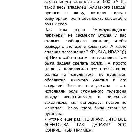
заказа может стартовать от 500 р.? Вы
такой весь владелец “Алмазного завода”
пришли в лавку, которая торгует
бижутерией, если соотносить масштаб с
ваших слов.
Вас там ваши “международные
партнеры” не засмеют? Откуда у вас
столько свободного времени, чтобы
разводить это все в коментах? А какже
слияния поглащения? KPI, SLA, NDA? ))))
5) Никто себя героем не выставлял. Там
была задача сделать ролик. РА просто
взяло и переложило все производство
ролика на исполнителя, не принимая
абсолютно никакого участия в его
создании! Все что они делали — это
исполняли роль сломанного телефона
между исполнителем и конечным
заказчиком, т.к. менеджеры постоянно
менялись. Из-за этого была страшная
путаница.
Я уточню еще раз! НЕ ЗНАЧИТ, ЧТО ВСЕ
АГЕНТСТВА ТАК ДЕЛАЮТ! ЭТО
КОНКРЕТНЫЙ ПРИМЕР!