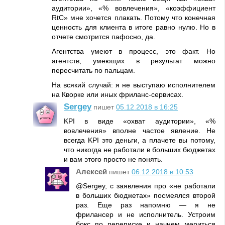
аудитории», «% вовлечения», «коэффициент
RtC» мне хочется плакать. Потому что конечная
ценность для клиента в итоге равно нулю. Но в
отчете смотрится пафосно, да.
Агентства умеют в процесс, это факт. Но
агентств, умеющих в результат можно
пересчитать по пальцам.
На всякий случай: я не выступаю исполнителем
на Кворке или иных фриланс-сервисах.
Sergey
пишет
05.12.2018 в 16:25
KPI в виде «охват аудитории», «%
вовлечения» вполне частое явление. Не
всегда KPI это деньги, а плачете вы потому,
что никогда не работали в больших бюджетах
и вам этого просто не понять.
Алексей
пишет
06.12.2018 в 10:53
@Sergey, с заявления про «не работали
в больших бюджетах» посмеялся второй
раз. Еще раз напомню — я не
фрилансер и не исполнитель. Устроим
бокс по переписке и начнем мериться