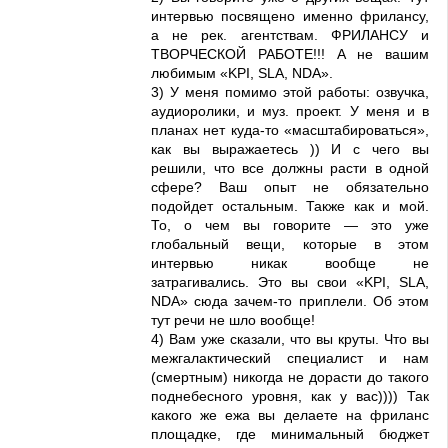
интервью посвящено именно фрилансу,
а не рек. агентствам. ФРИЛАНСУ и
ТВОРЧЕСКОЙ РАБОТЕ!!! А не вашим
любимым «KPI, SLA, NDA».
3) У меня помимо этой работы: озвучка,
аудиоролики, и муз. проект. У меня и в
планах нет куда-то «масштабироваться»,
как вы выражаетесь )) И с чего вы
решили, что все должны расти в одной
сфере? Ваш опыт не обязательно
подойдет остальным. Также как и мой.
То, о чем вы говорите — это уже
глобальный вещи, которые в этом
интервью никак вообще не
затрагивались. Это вы свои «KPI, SLA,
NDA» сюда зачем-то приплели. Об этом
тут речи не шло вообще!
4) Вам уже сказали, что вы круты. Что вы
межгалактический специалист и нам
(смертным) никогда не дорасти до такого
поднебесного уровня, как у вас)))) Так
какого же ежа вы делаете на фриланс
площадке, где минимальный бюджет