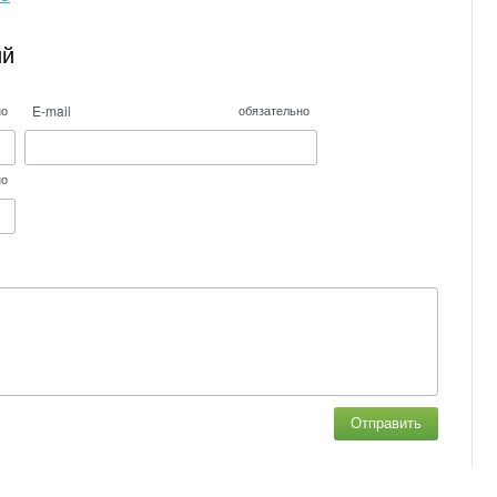
ий
E-mail
но
обязательно
но
Отправить