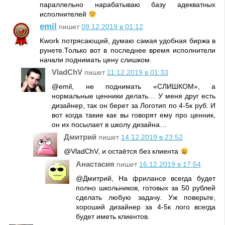
параллельно нарабатываю базу адекватных
исполнителей
emil
пишет
09.12.2019 в 01:12
Kwork потрясающий, думаю самая удобная биржа в
рунете.Только вот в последнее время исполнители
начали поднимать цену слишком.
VladChV
пишет
11.12.2019 в 01:33
@emil, не поднимать «СЛИШКОМ», а
нормальные ценники делать… У меня друг есть
дизайнер, так он берет за Логотип по 4-5к руб. И
вот когда такие как вы говорят ему про ценник,
он их посылает в школу дизайна…
Дмитрий
пишет
14.12.2019 в 23:52
@VladChV, и остаётся без клиента
Анастасия
пишет
16.12.2019 в 17:54
@Дмитрий, На фрилансе всегда будет
полно школьников, готовых за 50 рублей
сделать любую задачу. Уж поверьте,
хороший дизайнер за 4-5к лого всегда
будет иметь клиентов.