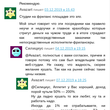
Рекомендую.
Avazart
пишет
03.12.2019 в 15:43
Студии на фриланс площадке это зло.
Мой опыт говорит что эти посредники как правило
неучи и недоучки и главное крахоборы которые
стригут деньги на чужом труде и в итоге страдают
как непосредственные заказчики так
непосредственные исполнители-фрилансеры.
Силициус
пишет
04.12.2019 в 19:15
@Avazart, полностью с вами согласен, причем я
говорю потому что сам был владельцем такой
веб-студии. Не скажу, что жадность, скорее
желание кушать. Так как на рынке сейчас такие
цены низкие.
Avazart
пишет
07.12.2019 в 18:25
@Силициус, Аппетит у Вас хороший, доход
порой чутьли 50% — 200%.
Ну да ладно кушать то все любят, ну та и
работать надо.
Иногда да 1% не отрабатываете, ни