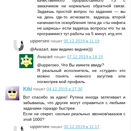
качественного проработанного ТЗ с
заказчиком ни нормально обратной связи.
Задаешь простой вопрос по заданию — вы
на день где-то исчезаете, задаешь второй
начинаются оскорбления типа да «ты нифига
не шаришь» если задаешь вопросы что ты за
программист тут работы на 5 минут, итд итп.
upperseo
пишет
05.12.2019 в 11:19
@Avazart, вам видимо виднее)))
Avazart
пишет
07.12.2019 в 18:15
@upperseo, Что Вы имеете ввиду?
Я реальный исполнитель, не «студия» это
можно понять немного загуглив или
посмотрев мой профиль.
Kiki
пишет
04.12.2019 в 17:30
Вот спасибо за идею! Рутина иногда затягивает и
забываешь, что другие могут справиться с любыми
задачами гораздо быстрее.
Если не секрет, сколько реальных звонков/заказов с
этой 1000?
upperseo
пишет
05.12.2019 в 11:17