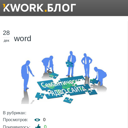
28
word
дек
В рубриках:
Просмотров:
0
Понравилось:
0