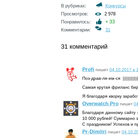
В рубриках:
Конкурсы
Просмотров:
2 978
Понравилось:
+
33
Комментарии:
31
31 комментарий
Profi
пишет
04.10.2017 в 
Поз-драв-ля-ем-ся :))))))))))))
Самая крутая фриланс бир
Я благодаря кворку зарабо
Overwatch Pro
пишет
04
Благодаря данному сайту 
10 000 рублей! Суммарно з
С праздником! Успехов и п
Pr-Dimitri
пишет
04.10.2