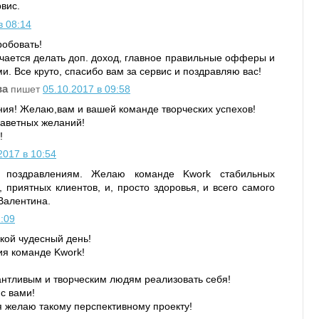
вис.
в 08:14
робовать!
учается делать доп. доход, главное правильные офферы и
и. Все круто, спасибо вам за сервис и поздравляю вас!
ва
пишет
05.10.2017 в 09:58
ия! Желаю,вам и вашей команде творческих успехов!
заветных желаний!
!
2017 в 10:54
 поздравлениям. Желаю команде Kwork стабильных
, приятных клиентов, и, просто здоровья, и всего самого
Валентина.
1:09
кой чудесный день!
ия команде Kwork!
антливым и творческим людям реализовать себя!
 с вами!
я желаю такому перспективному проекту!