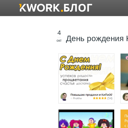
4
День рождения K
окт