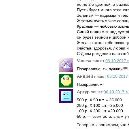
но не 2-х цветной, а разно
Пусть будет много зеленого
Зеленый — надежда и тепл
Желтым пусть яркое солнце
Красный — любовью жизнь
Синий поднимет над суето
он будет верной и доброй 
Желаю такого тебе разноцв
счастья, здоровья, любви и
С Днем рождения наш люби
Vanesa
пишет
06.10.2017 в
Поздравляю, ты лучший!!!!!
Андрей
пишет
06.10.2017 
Поздравляем!
Артур
пишет
06.10.2017 в
500 р. Х 50 шт. = 25.000
250 р. Х 100 шт. =25.000
100 р. Х 200 шт. =20.000
50 р. — всем остальным у
Теперь мы понимаем, что К