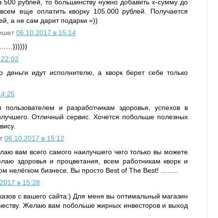
з 500 рублей, то большинству нужно добавить х-сумму до
 всем еще оплатить кворку 105.000 рублей. Получается
й, а не сам дарит подарки =))
ишет
06.10.2017 в 15:14
……))))))
 22:02
о деньги идут исполнителю, а кворк берет себе только
14:25
 пользователем и разработчикам здоровья, успехов в
илучшего. Отличный сервис. Хочется побольше полезных
вису.
т
06.10.2017 в 15:12
аю вам всего самого наилучшего чего только вы можете
елаю здоровья и процветания, всем работникам кворк и
ом нелёгком бизнесе. Вы просто Best of The Best! ……..
2017 в 15:28
казов с вашего сайта:) Для меня вы оптимальный магазин
честву. Желаю вам побольше жирных инвесторов и выход