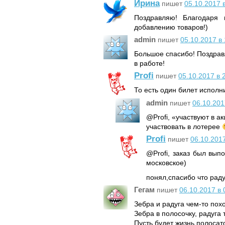
Ирина
пишет
05.10.2017 
Поздравляю! Благодаря 
добавлению товаров!)
admin
пишет
05.10.2017 в 
Большое спасибо! Поздрав
в работе!
Profi
пишет
05.10.2017 в 
То есть один билет исполни
admin
пишет
06.10.201
@Profi, «участвуют в а
участвовать в лотерее
Profi
пишет
06.10.2017
@Profi, заказ был вып
московское)
понял,спасибо что ра
Гегам
пишет
06.10.2017 в 
Зебра и радуга чем-то пох
Зебра в полосочку, радуга 
Пусть будет жизнь полосат