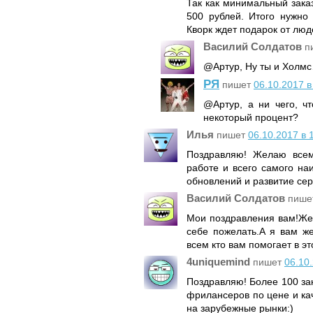
Так как минимальный зака
500 рублей. Итого нужно
Кворк ждет подарок от люде
Василий Солдатов
п
@Артур, Ну ты и Холмс
РЯ
пишет
06.10.2017 в
@Артур, а ни чего, чт
некоторый процент?
Илья
пишет
06.10.2017 в 
Поздравляю! Желаю всем
работе и всего самого на
обновлений и развитие сер
Василий Солдатов
пише
Мои поздравления вам!Жел
себе пожелать.А я вам ж
всем кто вам помогает в эт
4uniquemind
пишет
06.10.
Поздравляю! Более 100 за
фрилансеров по цене и ка
на зарубежные рынки:)