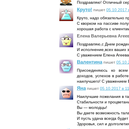
Поздравляю! Отличный сер
Круто!
пишет
05.10.2017 
Круто, надо обязательно п
С кворком на пассиве пол
хорошая работа с клиентам
Елена Валерьевна Агее
Поздравляю,с Днем рожден
И исполнение,всех ваших 
С уважением Елена Агеева
Валентина
пишет
05.10.
Присоединяюсь ко всем
доходов, успехов в работе
наилучшего! С уважением 
Яна
пишет
05.10.2017 в 1
Наилучшие пожелания в та
Стабильности и процветан
Вы — молодцы!
Вы даете возможность тал
И пусть удача всегда будет
Здоровья, сил и долголети