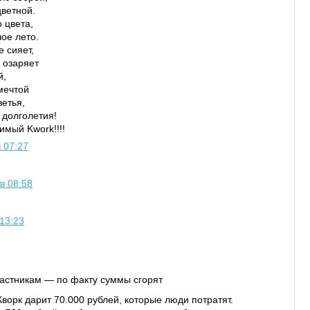
цветной.
 цвета,
ое лето.
 сияет,
 озаряет
й,
мечтой
етья,
 долголетия!
мый Kwork!!!!
 07:27
в 08:58
 13:23
частникам — по факту суммы сгорят
ворк дарит 70.000 рублей, которые люди потратят.