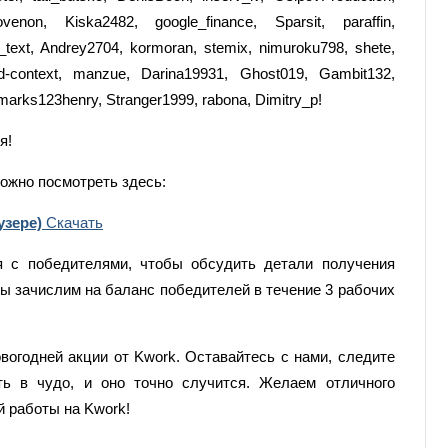
fovenon, Kiska2482, google_finance, Sparsit, paraffin,
text, Andrey2704, kormoran, stemix, nimuroku798, shete,
 ad-context, manzue, Darina19931, Ghost019, Gambit132,
 marks123henry, Stranger1999, rabona, Dimitry_p!
я!
ожно посмотреть здесь:
узере)
Скачать
 с победителями, чтобы обсудить детали получения
ы зачислим на баланс победителей в течение 3 рабочих
овогодней акции от Kwork. Оставайтесь с нами, следите
ть в чудо, и оно точно случится. Желаем отличного
й работы на Kwork!