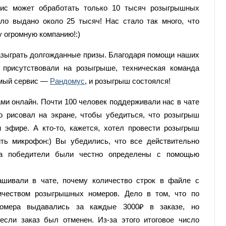
вис может обработать только 10 тысяч розыгрышных
ло выдано около 25 тысяч! Нас стало так много, что
 огромную компанию!:)
азыграть долгожданные призы. Благодаря помощи наших
 присутствовали на розыгрыше, техническая команда
имый сервис —
Рандомус
, и розыгрыш состоялся!
ами онлайн. Почти 100 человек поддерживали нас в чате
о рисовал на экране, чтобы убедиться, что розыгрыш
 эфире. А кто-то, кажется, хотел провести розыгрыш
ть микрофон:) Вы убедились, что все действительно
 а победители были честно определены с помощью
шивали в чате, почему количество строк в файле с
ичеством розыгрышных номеров. Дело в том, что по
мера выдавались за каждые 3000₽ в заказе, но
если заказ был отменен. Из-за этого итоговое число