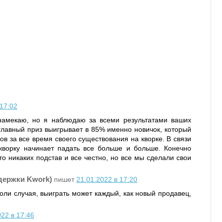
 17:02
намекаю, но я наблюдаю за всеми результатами ваших
 главный приз выигрывает в 85% именно новичок, который
в за все время своего существования на кворке. В связи
кворку начинает падать все больше и больше. Конечно
то никаких подстав и все честно, но все мы сделали свои
держки Kwork)
пишет
21.01.2022 в 17:20
 воли случая, выиграть может каждый, как новый продавец,
022 в 17:46