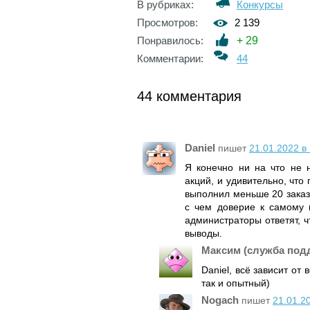
В рубриках:
Конкурсы
Просмотров:
2 139
Понравилось:
+
29
Комментарии:
44
44 комментария
Daniel
пишет
21.01.2022 в
Я конечно ни на что не 
акций, и удивительно, что
выполнил меньше 20 заказо
с чем доверие к самому 
администраторы ответят, ч
выводы.
Максим (служба под
Daniel, всё зависит от
так и опытный)
Nogach
пишет
21.01.2