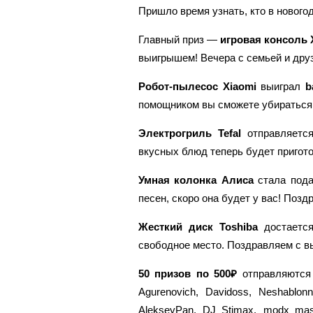
Пришло время узнать, кто в нового
Главный приз —
игровая консоль 
выигрышем! Вечера с семьей и дру
Робот-пылесос Xiaomi
выиграл
b
помощником вы сможете убираться,
Электрогриль Tefal
отправляет
вкусных блюд теперь будет пригот
Умная колонка Алиса
стала под
песен, скоро она будет у вас! Позд
Жесткий диск Toshiba
достает
свободное место. Поздравляем с 
50 призов по 500₽
отправляются 
Agurenovich, Davidoss, Neshablonno
AlekseyPan, DJ_Stimax, modx_master