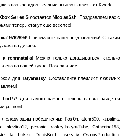
днюю ночь загадал желание выиграть призы от Kwork!
Xbox Series S
достается
NicolasSsh
! Поздравляем вас с
зьями теперь станут еще веселее!
axa19762894
! Принимайте наши поздравления! С таким
 лежа на диване.
ся к
ronnnatalia
! Можно только догадываться, сколько
овлено на вашей кухне. Поздравляем!
арком для
TatyanaTsy
! Составляйте плейлист любимых
равляем!
ся
bod77
! Для самого важного теперь всегда найдется
выигрышем!
к следующим победителям: Fosi0n, atom500, kupalina,
, alevtina12, pcsonic, raskrytka-youTube, Catherine193,
, tati_butsko, DenisBoch, inserv_iv, OsipovProduction,