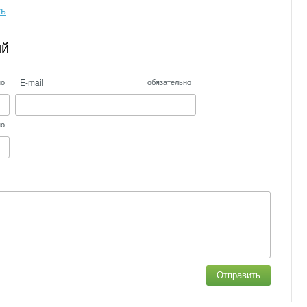
ть
ий
E-mail
но
обязательно
но
Отправить