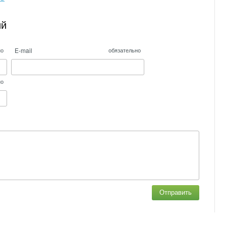
ий
E-mail
но
обязательно
но
Отправить