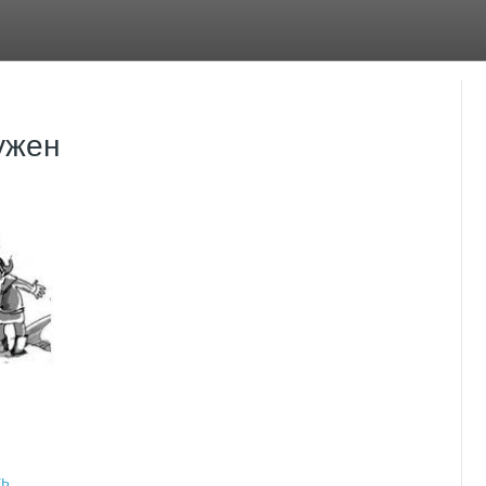
ужен
ть