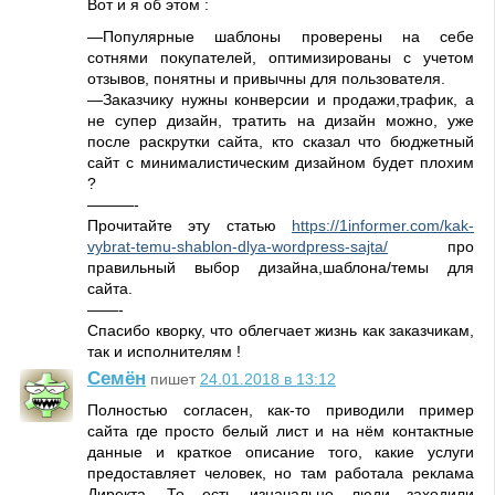
Вот и я об этом :
—Популярные шаблоны проверены на себе
сотнями покупателей, оптимизированы с учетом
отзывов, понятны и привычны для пользователя.
—Заказчику нужны конверсии и продажи,трафик, а
не супер дизайн, тратить на дизайн можно, уже
после раскрутки сайта, кто сказал что бюджетный
сайт с минималистическим дизайном будет плохим
?
———-
Прочитайте эту статью
https://1informer.com/kak-
vybrat-temu-shablon-dlya-wordpress-sajta/
про
правильный выбор дизайна,шаблона/темы для
сайта.
——-
Спасибо кворку, что облегчает жизнь как заказчикам,
так и исполнителям !
Семён
пишет
24.01.2018 в 13:12
Полностью согласен, как-то приводили пример
сайта где просто белый лист и на нём контактные
данные и краткое описание того, какие услуги
предоставляет человек, но там работала реклама
Директа. То есть изначально люди заходили