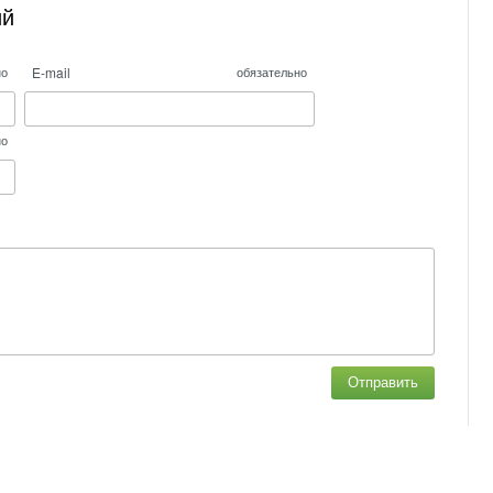
ий
E-mail
но
обязательно
но
Отправить