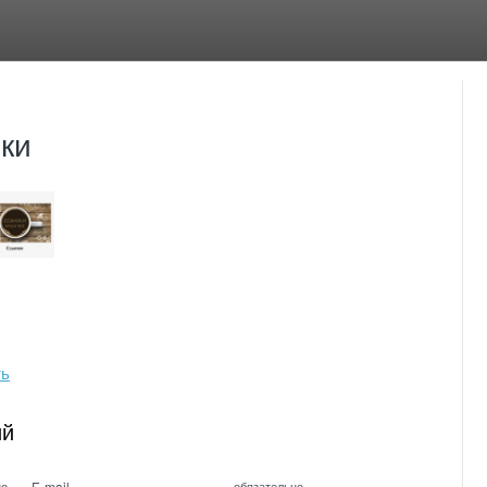
ки
ть
ий
E-mail